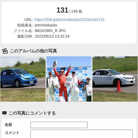
131
/ 149 枚
URL:
https://30d.jp/jmrchokkaido/202/photo/131
投稿者名:
jmrchokkaido
ファイル名:
IMGA2965_R.JPG
撮影日時:
2022/06/12 13:32:34
🌄
このアルバムの他の写真

この写真にコメントする
名前
コメント