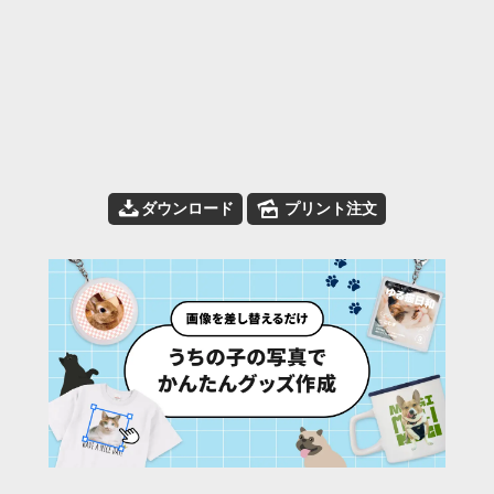
📥
🌄
ダウンロード
プリント注文