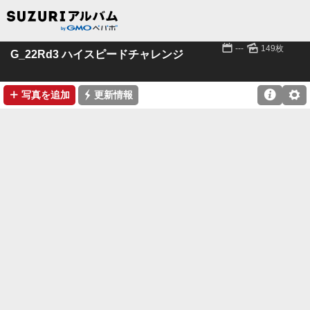
📅
🌄
---
149枚
G_22Rd3 ハイスピードチャレンジ
➕
⚡

⚙
写真を追加
更新情報