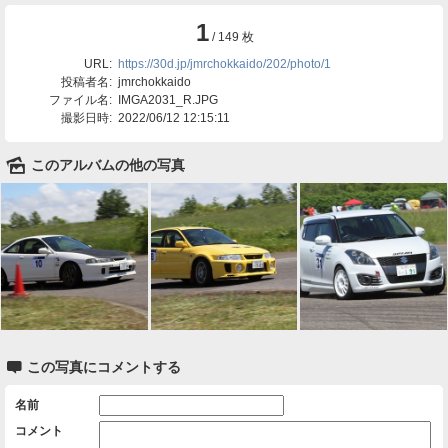
1
/ 149 枚
URL:
https://30d.jp/jmrchokkaido/202/photo/1
投稿者名:
jmrchokkaido
ファイル名:
IMGA2031_R.JPG
撮影日時:
2022/06/12 12:15:11
🌄
このアルバムの他の写真

この写真にコメントする
名前
コメント