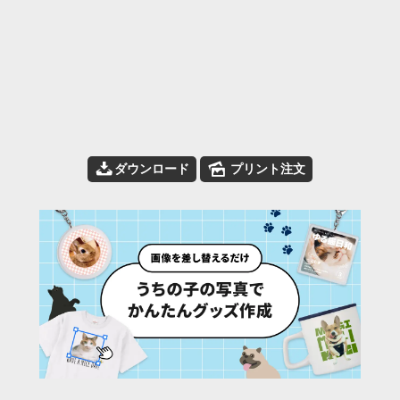
📥
🌄
ダウンロード
プリント注文