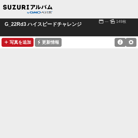
📅
🌄
---
149枚
G_22Rd3 ハイスピードチャレンジ
➕
⚡

⚙
写真を追加
更新情報