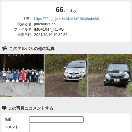
66
/ 114 枚
URL:
https://30d.jp/jmrchokkaido/186/photo/66
投稿者名:
jmrchokkaido
ファイル名:
IMGA1047_R.JPG
撮影日時:
2021/10/10 10:39:56
🌄
このアルバムの他の写真

この写真にコメントする
名前
コメント