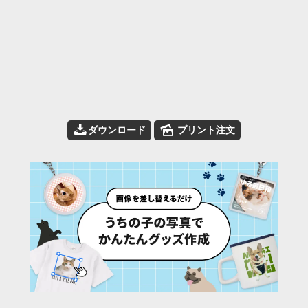
📥
🌄
ダウンロード
プリント注文