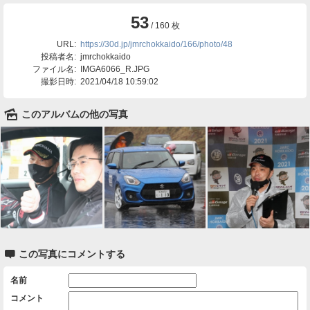
53
/ 160 枚
URL:
https://30d.jp/jmrchokkaido/166/photo/48
投稿者名:
jmrchokkaido
ファイル名:
IMGA6066_R.JPG
撮影日時:
2021/04/18 10:59:02
🌄
このアルバムの他の写真

この写真にコメントする
名前
コメント