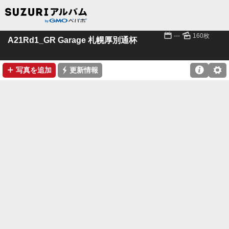
📅
🌄
---
160枚
A21Rd1_GR Garage 札幌厚別通杯
➕
⚡

⚙
写真を追加
更新情報