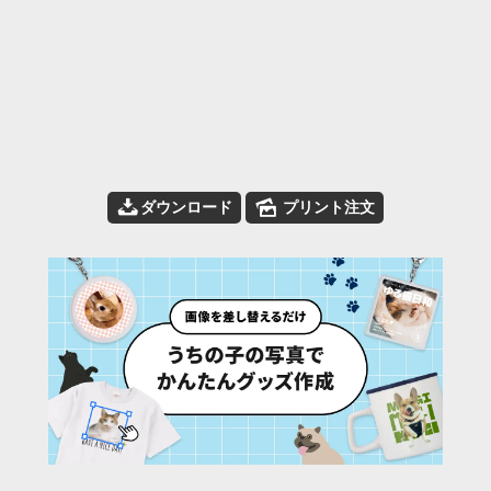
📥
🌄
ダウンロード
プリント注文