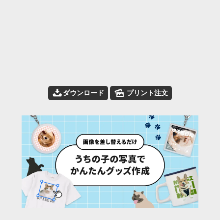
📥
🌄
ダウンロード
プリント注文