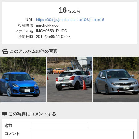
16
/ 251 枚
URL:
https://30d.jp/jmrchokkaido/106/photo/16
投稿者名:
jmrchokkaido
ファイル名:
IMGA0558_R.JPG
撮影日時:
2019/05/05 11:02:28
🌄
このアルバムの他の写真

この写真にコメントする
名前
コメント