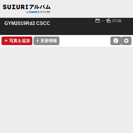
📅
🌄
---
251枚
GYM2019Rd2 CSCC
➕
⚡

⚙
写真を追加
更新情報