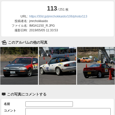
113
/ 251 枚
URL:
https://30d.jp/jmrchokkaido/106/photo/113
投稿者名:
jmrchokkaido
ファイル名:
IMGA1150_R.JPG
撮影日時:
2019/05/05 11:33:53
🌄
このアルバムの他の写真

この写真にコメントする
名前
コメント