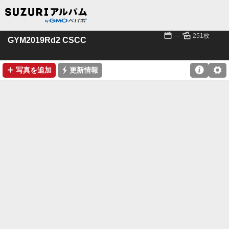
📅
🌄
---
251枚
GYM2019Rd2 CSCC
➕
⚡

⚙
写真を追加
更新情報