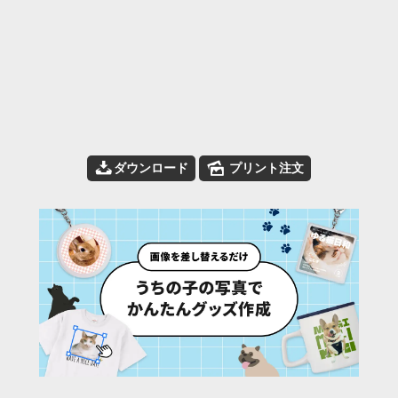
📥
🌄
ダウンロード
プリント注文