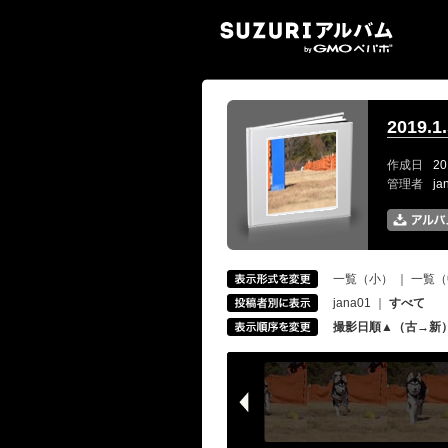
SUZ
2019
作成日
20
管理者
j
一覧（小）
｜
一覧（
jana01
｜
すべて
撮影日順▲（古→新