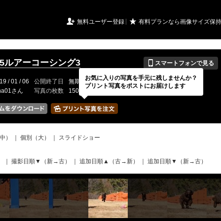
URIアルバム

★
無料ユーザー登録
有料プランなら画像サイズ保
📱
.1.5ルアーコーシング3
スマートフォンで見る
お気に入りの写真を手元に残しませんか？
19 / 01 / 06
公開終了日
無期限
イベントの期間
---
プリント写真をポストにお届けします
ana01さん
写真の枚数
150 / 150枚
中）
｜
個別（大）
｜
スライドショー
）
｜
撮影日順▼（新→古）
｜
追加日順▲（古→新）
｜
追加日順▼（新→古）