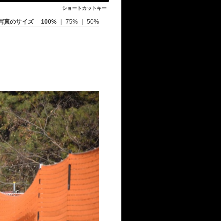
ショートカットキー
写真のサイズ
100%
｜
75%
｜
50%