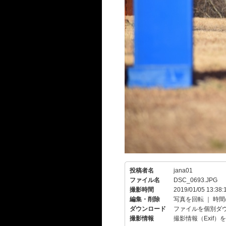
投稿者名
jana01
ファイル名
DSC_0693.JPG
撮影時間
2019/01/05 13:38:
編集・削除
写真を回転
｜
時間
ダウンロード
ファイルを個別ダ
撮影情報
撮影情報（Exif）