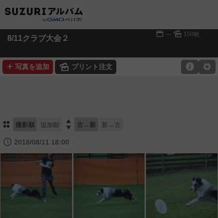
📅
🌄
---
150枚
8/11クラブ大会２
➕
🌄

⚙
写真を追加
プリント注文
⚏

撮影順
追加順
古→新
新→古
🕔
2018/08/11 18:00