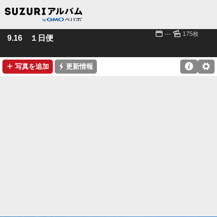
📅
🌄
---
175枚
9.16 １日便
➕
⚡

⚙
写真を追加
更新情報