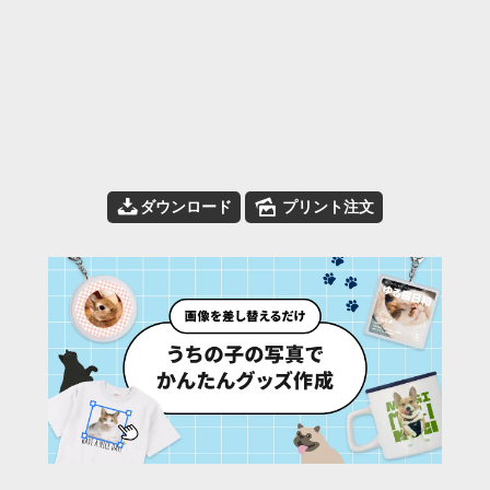
📥
🌄
ダウンロード
プリント注文