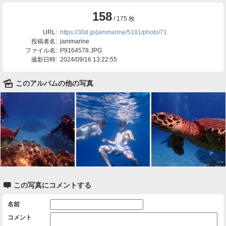
158
/ 175 枚
URL:
https://30d.jp/jammarine/5181/photo/71
投稿者名:
jammarine
ファイル名:
P9164578.JPG
撮影日時:
2024/09/16 13:22:55
🌄
このアルバムの他の写真

この写真にコメントする
名前
コメント