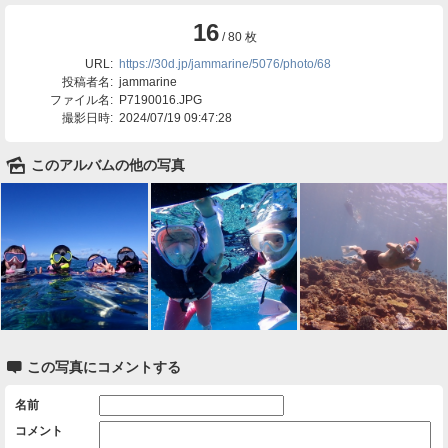
16
/ 80 枚
URL:
https://30d.jp/jammarine/5076/photo/68
投稿者名:
jammarine
ファイル名:
P7190016.JPG
撮影日時:
2024/07/19 09:47:28
🌄
このアルバムの他の写真

この写真にコメントする
名前
コメント