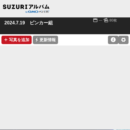
📅
🌄
---
80枚
2024.7.19 ピンカー組
➕
⚡

⚙
写真を追加
更新情報