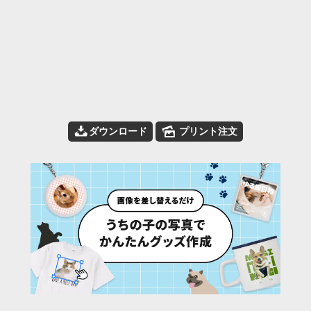
📥
🌄
ダウンロード
プリント注文