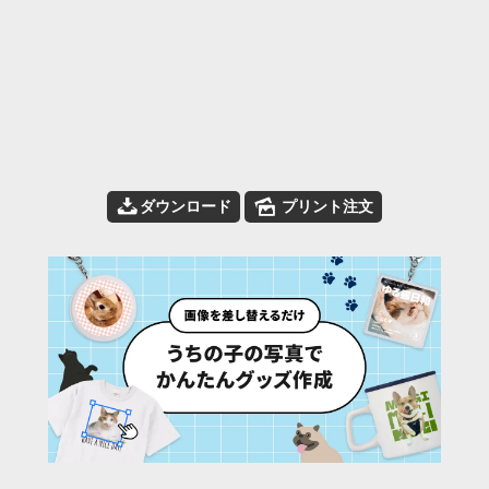
📥
🌄
ダウンロード
プリント注文