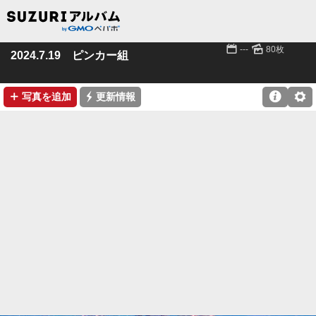
📅
🌄
---
80枚
2024.7.19 ピンカー組
➕
⚡

⚙
写真を追加
更新情報