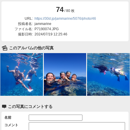
74
/ 80 枚
URL:
https://30d.jp/jammarine/5076/photo/46
投稿者名:
jammarine
ファイル名:
P7190074.JPG
撮影日時:
2024/07/19 12:25:46
🌄
このアルバムの他の写真

この写真にコメントする
名前
コメント