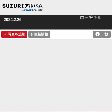
📅
🌄
---
34枚
2024.2.26
➕
⚡

⚙
写真を追加
更新情報