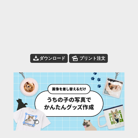
📥
🌄
ダウンロード
プリント注文