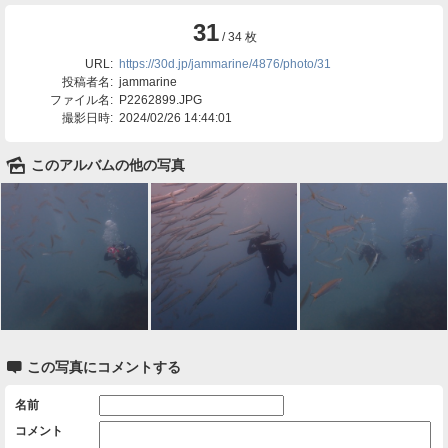
31
/ 34 枚
URL:
https://30d.jp/jammarine/4876/photo/31
投稿者名:
jammarine
ファイル名:
P2262899.JPG
撮影日時:
2024/02/26 14:44:01
🌄
このアルバムの他の写真

この写真にコメントする
名前
コメント