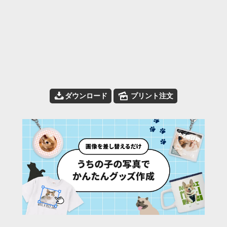
📥
🌄
ダウンロード
プリント注文