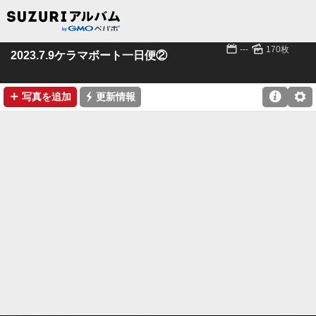
📅
🌄
---
170枚
2023.7.9ケラマボート一日便②
➕
⚡

⚙
写真を追加
更新情報