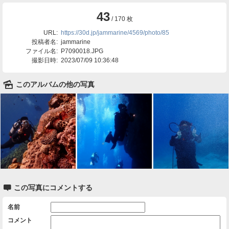
43
/ 170 枚
URL:
https://30d.jp/jammarine/4569/photo/85
投稿者名:
jammarine
ファイル名:
P7090018.JPG
撮影日時:
2023/07/09 10:36:48
🌄
このアルバムの他の写真

この写真にコメントする
名前
コメント