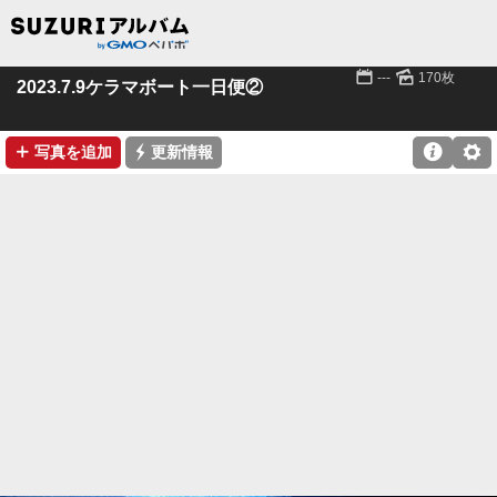
📅
🌄
---
170枚
2023.7.9ケラマボート一日便②
➕
⚡

⚙
写真を追加
更新情報