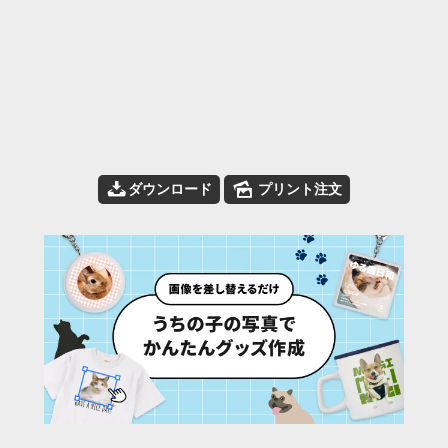
📥
🌄
ダウンロード
プリント注文