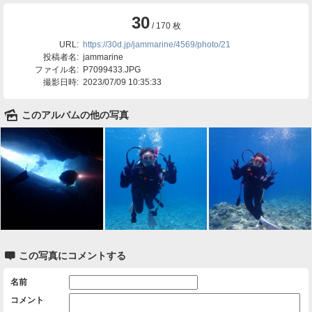
30
/ 170 枚
URL:
https://30d.jp/jammarine/4569/photo/21
投稿者名:
jammarine
ファイル名:
P7099433.JPG
撮影日時:
2023/07/09 10:35:33
🌄
このアルバムの他の写真

この写真にコメントする
名前
コメント