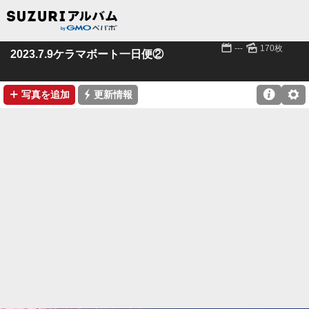
📅
🌄
---
170枚
2023.7.9ケラマボート一日便②
➕
⚡

⚙
写真を追加
更新情報