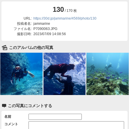
130
/ 170 枚
URL:
https://30d.jp/jammarine/4569/photo/130
投稿者名:
jammarine
ファイル名:
P7090063.JPG
撮影日時:
2023/07/09 14:08:56
🌄
このアルバムの他の写真

この写真にコメントする
名前
コメント