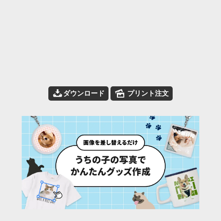
📥
🌄
ダウンロード
プリント注文