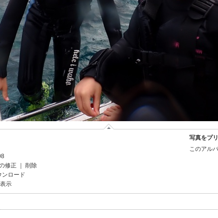
写真をプ
このアルバ
08
の修正
｜
削除
ウンロード
を表示