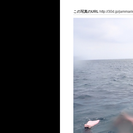
この写真のURL
http://30d.jp/jammar