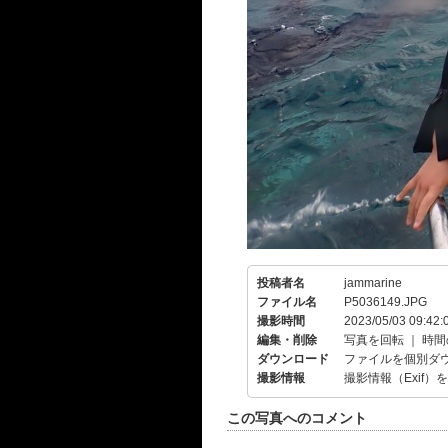
投稿者名
jammarine
ファイル名
P5036149.JPG
撮影時間
2023/05/03 09:42:
編集・削除
写真を回転
｜
時間
ダウンロード
ファイルを個別ダ
撮影情報
撮影情報（Exif）
この写真へのコメント