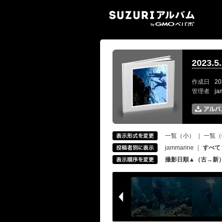
SUZ
2023.
作成日
20
管理者
ja
一覧（小）
｜
一覧（
jammarine
｜
すべて
撮影日順▲（古→新