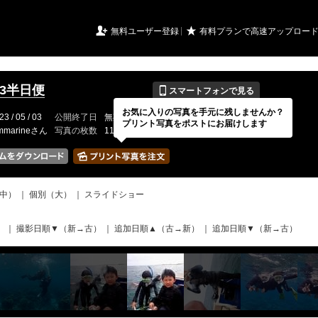
URIアルバム

★
無料ユーザー登録
有料プランで高速アップロー
📱
5.3半日便
スマートフォンで見る
お気に入りの写真を手元に残しませんか？
23 / 05 / 03
公開終了日
無期限
イベントの期間
---
プリント写真をポストにお届けします
mmarineさん
写真の枚数
116 / 2000枚
中）
｜
個別（大）
｜
スライドショー
）
｜
撮影日順▼（新→古）
｜
追加日順▲（古→新）
｜
追加日順▼（新→古）