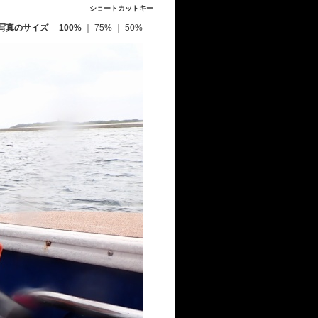
ショートカットキー
写真のサイズ
100%
｜
75%
｜
50%