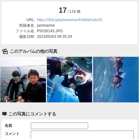
17
/ 116 枚
URL:
https://30d.jp/jammarine/4448/photo/42
投稿者名:
jammarine
ファイル名:
P5036145.JPG
撮影日時:
2023/05/03 09:35:29
🌄
このアルバムの他の写真

この写真にコメントする
名前
コメント