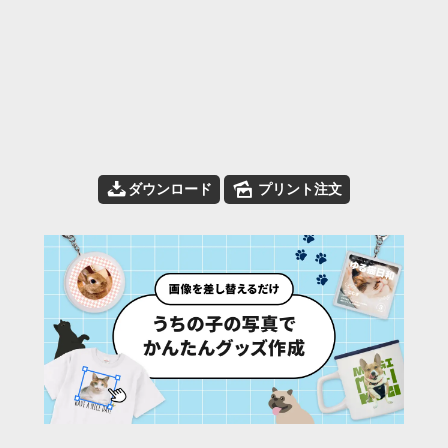
📥
🌄
ダウンロード
プリント注文