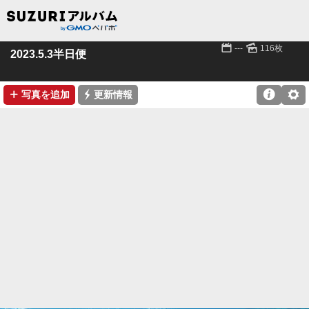
📅
🌄
---
116枚
2023.5.3半日便
➕
⚡

⚙
写真を追加
更新情報