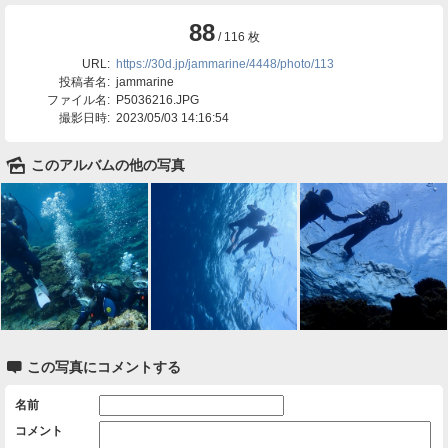
88
/ 116 枚
URL:
https://30d.jp/jammarine/4448/photo/113
投稿者名:
jammarine
ファイル名:
P5036216.JPG
撮影日時:
2023/05/03 14:16:54
🌄
このアルバムの他の写真

この写真にコメントする
名前
コメント