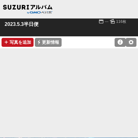
📅
🌄
---
116枚
2023.5.3半日便
➕
⚡

⚙
写真を追加
更新情報