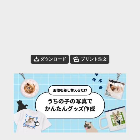
📥
🌄
ダウンロード
プリント注文