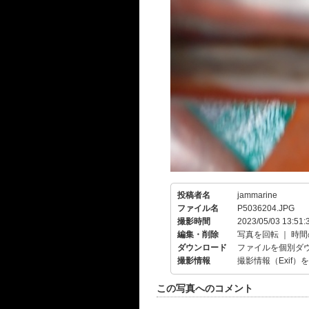
投稿者名
jammarine
ファイル名
P5036204.JPG
撮影時間
2023/05/03 13:51:
編集・削除
写真を回転
｜
時間
ダウンロード
ファイルを個別ダ
撮影情報
撮影情報（Exif）
この写真へのコメント