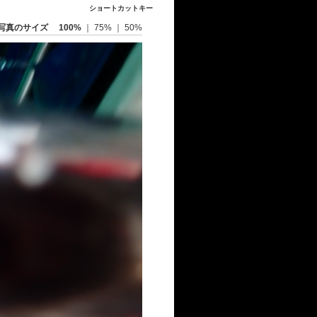
ショートカットキー
写真のサイズ
100%
｜
75%
｜
50%