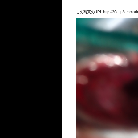
この写真のURL
http://30d.jp/jammar