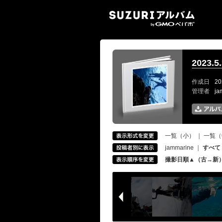
SUZ
2023.
作成日
20
管理者
ja
一覧（小）
｜
一覧（
jammarine
｜
すべて
撮影日順▲（古→新