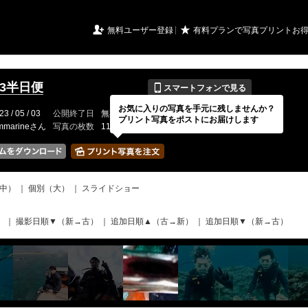
URIアルバム

★
無料ユーザー登録
有料プランで写真プリントお
📱
5.3半日便
スマートフォンで見る
お気に入りの写真を手元に残しませんか？
23 / 05 / 03
公開終了日
無期限
イベントの期間
---
プリント写真をポストにお届けします
mmarineさん
写真の枚数
116 / 2000枚
中）
｜
個別（大）
｜
スライドショー
）
｜
撮影日順▼（新→古）
｜
追加日順▲（古→新）
｜
追加日順▼（新→古）