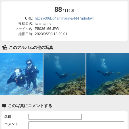
88
/ 116 枚
URL:
https://30d.jp/jammarine/4447/photo/4
投稿者名:
jammarine
ファイル名:
P5036166.JPG
撮影日時:
2023/05/03 13:29:01
🌄
このアルバムの他の写真

この写真にコメントする
名前
コメント