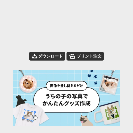
📥
🌄
ダウンロード
プリント注文