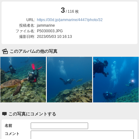
3
/ 116 枚
URL:
https://30d.jp/jammarine/4447/photo/32
投稿者名:
jammarine
ファイル名:
P5030003.JPG
撮影日時:
2023/05/03 10:16:13
🌄
このアルバムの他の写真

この写真にコメントする
名前
コメント