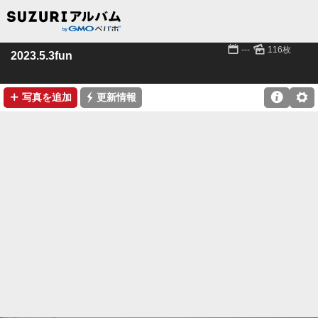
📅
🌄
---
116枚
2023.5.3fun
➕
⚡

⚙
写真を追加
更新情報