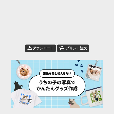
📥
🌄
ダウンロード
プリント注文