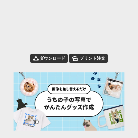
📥
🌄
ダウンロード
プリント注文