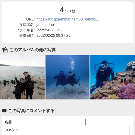
4
/ 70 枚
URL:
https://30d.jp/jammarine/4337/photo/1
投稿者名:
jammarine
ファイル名:
P2255492.JPG
撮影日時:
2023/02/25 09:37:26
🌄
このアルバムの他の写真

この写真にコメントする
名前
コメント