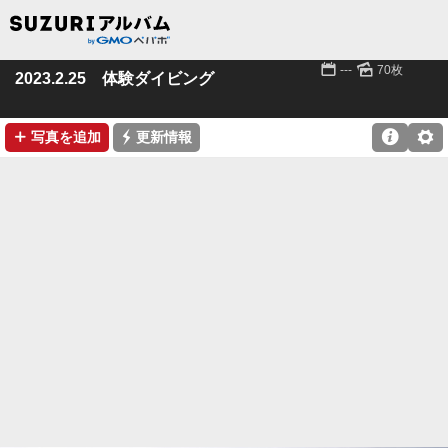
📅
🌄
---
70枚
2023.2.25 体験ダイビング
➕
⚡

⚙
写真を追加
更新情報