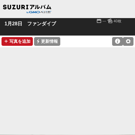
📅
🌄
---
40枚
1月28日 ファンダイブ
➕
⚡

⚙
写真を追加
更新情報