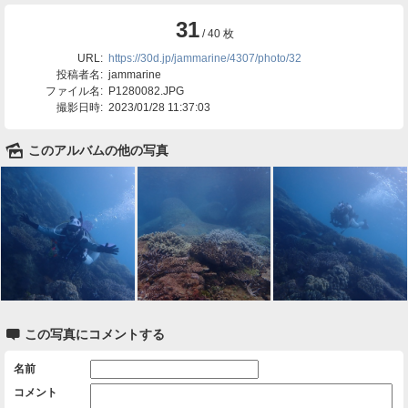
31
/ 40 枚
URL:
https://30d.jp/jammarine/4307/photo/32
投稿者名:
jammarine
ファイル名:
P1280082.JPG
撮影日時:
2023/01/28 11:37:03
🌄
このアルバムの他の写真

この写真にコメントする
名前
コメント