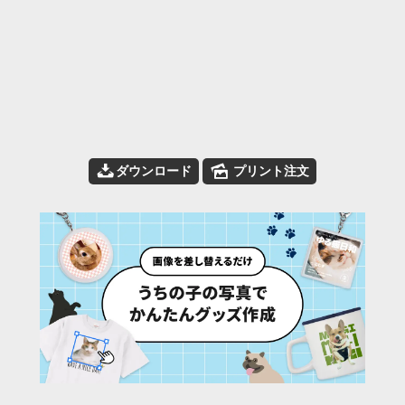
📥
🌄
ダウンロード
プリント注文