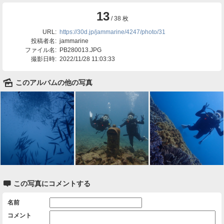
13
/ 38 枚
URL:
https://30d.jp/jammarine/4247/photo/31
投稿者名:
jammarine
ファイル名:
PB280013.JPG
撮影日時:
2022/11/28 11:03:33
🌄
このアルバムの他の写真

この写真にコメントする
名前
コメント