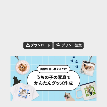
📥
🌄
ダウンロード
プリント注文