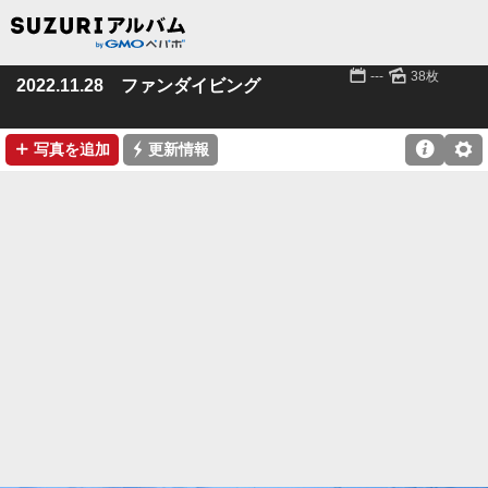
📅
🌄
---
38枚
2022.11.28 ファンダイビング
➕
⚡

⚙
写真を追加
更新情報