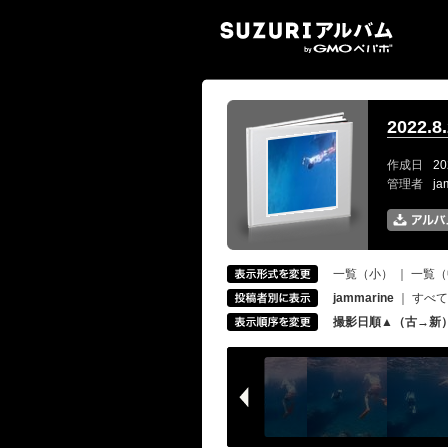
SUZ
2022.
作成日
20
管理者
ja
一覧（小）
｜
一覧（
jammarine
｜
すべて
撮影日順▲（古→新