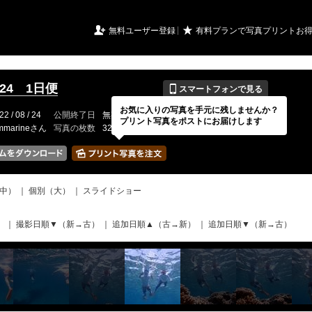
URIアルバム

★
無料ユーザー登録
有料プランで写真プリントお
📱
8.24 1日便
スマートフォンで見る
お気に入りの写真を手元に残しませんか？
22 / 08 / 24
公開終了日
無期限
イベントの期間
---
プリント写真をポストにお届けします
mmarineさん
写真の枚数
320 / 2000枚
中）
｜
個別（大）
｜
スライドショー
）
｜
撮影日順▼（新→古）
｜
追加日順▲（古→新）
｜
追加日順▼（新→古）