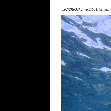
この写真のURL
http://30d.jp/jammar