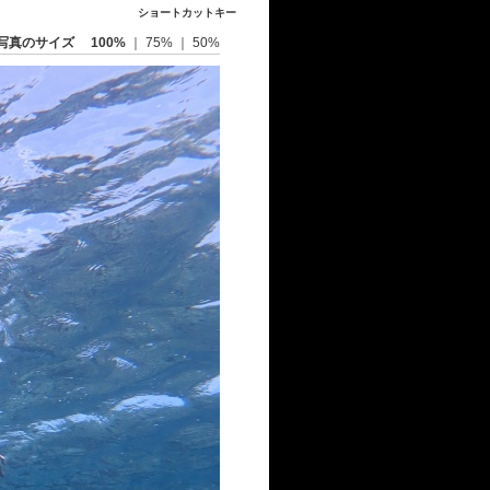
ショートカットキー
写真のサイズ
100%
｜
75%
｜
50%