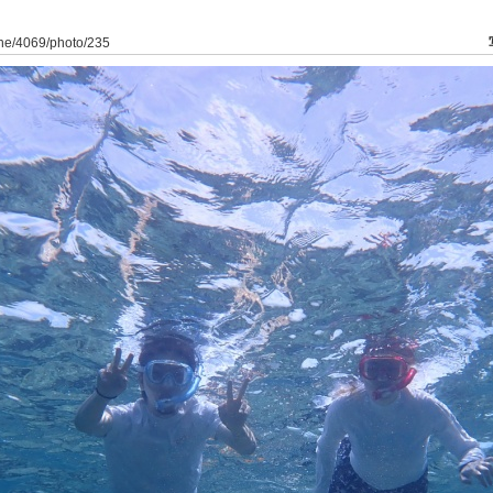
ine/4069/photo/235