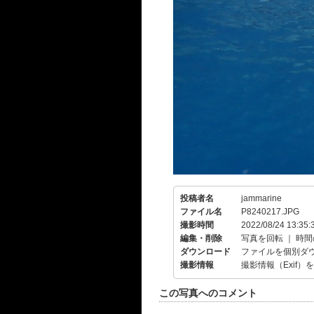
投稿者名
jammarine
ファイル名
P8240217.JPG
撮影時間
2022/08/24 13:35:
編集・削除
写真を回転
｜
時間
ダウンロード
ファイルを個別ダ
撮影情報
撮影情報（Exif）
この写真へのコメント