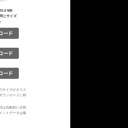
35.0 MB
同じサイズ
ド
のサイズがオスス
ダウンロードに時
時は自動的に分割
メントデータは最
。