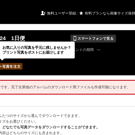
URIアルバム

★
無料ユーザー登録
有料プランなら画像サイズ保
📱
8.24 1日便
スマートフォンで見る
お気に入りの写真を手元に残しませんか？
22 / 08 / 24
公開終了日
無期限
イベントの期間
---
プリント写真をポストにお届けします
mmarineさん
写真の枚数
320 / 2000枚
中です。完了次第他のアルバムのダウンロード用ファイルも作成可能になります。
ふたつのサイズから選んでダウンロードできます。
イズをお選びください。
、どなたでも写真データをダウンロードすることができます。
内容はどちらのサイズにも含まれます。