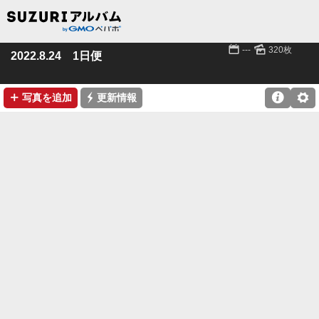
📅
🌄
---
320枚
2022.8.24 1日便
➕
⚡

⚙
写真を追加
更新情報