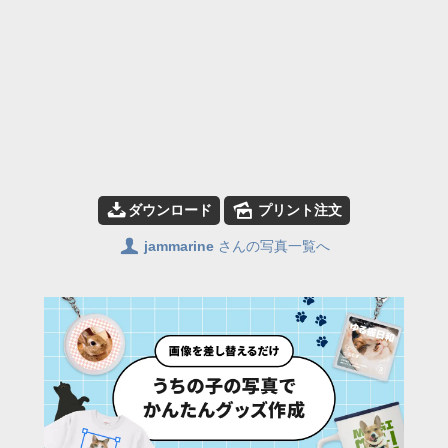
📥
🌄
ダウンロード
プリント注文
👤
jammarine
さんの写真一覧へ