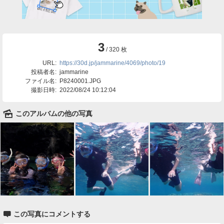
3
/ 320 枚
URL:
https://30d.jp/jammarine/4069/photo/19
投稿者名:
jammarine
ファイル名:
P8240001.JPG
撮影日時:
2022/08/24 10:12:04
🌄
このアルバムの他の写真

この写真にコメントする