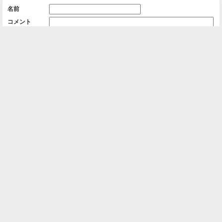
名前
コメント
削除用パスワード

一覧に戻る
Android™ アプリのインストール
Android™ からオンラインアルバムの作成・編
集、共有ができます。
インストール
⌂
📕
ホーム
アルバムを作成