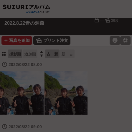
📅
🌄
---
39枚
2022.8.22青の洞窟
➕
🌄

⚙
写真を追加
プリント注文
⚏

撮影順
追加順
古→新
新→古
🕔
2022/08/22 08:00
🕔
2022/08/22 09:00