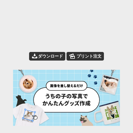
📥
🌄
ダウンロード
プリント注文