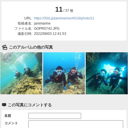
11
/ 37 枚
URL:
https://30d.jp/jammarine/4018/photo/11
投稿者名:
jammarine
ファイル名:
GOPR0742.JPG
撮影日時:
2022/08/03 12:41:53
🌄
このアルバムの他の写真

この写真にコメントする
名前
コメント