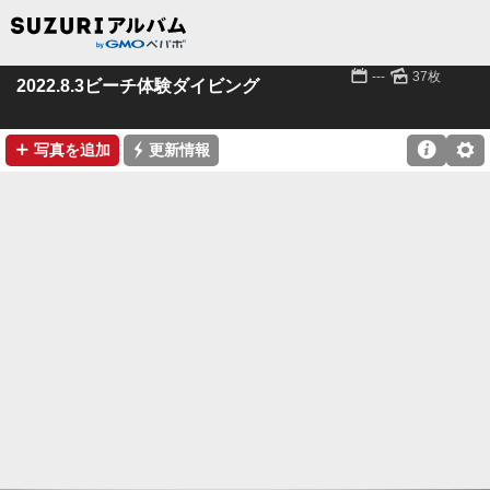
📅
🌄
---
37枚
2022.8.3ビーチ体験ダイビング
➕
⚡

⚙
写真を追加
更新情報