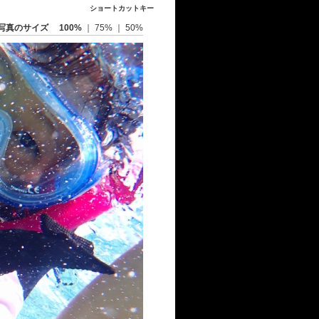
ショートカットキー
写真のサイズ
100%
｜
75%
｜
50%