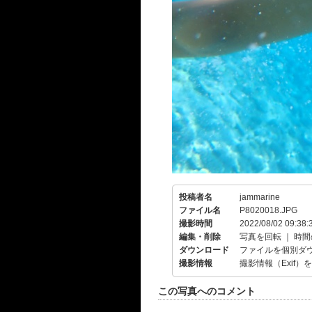
投稿者名
jammarine
ファイル名
P8020018.JPG
撮影時間
2022/08/02 09:38:
編集・削除
写真を回転
｜
時間
ダウンロード
ファイルを個別ダ
撮影情報
撮影情報（Exif）
この写真へのコメント