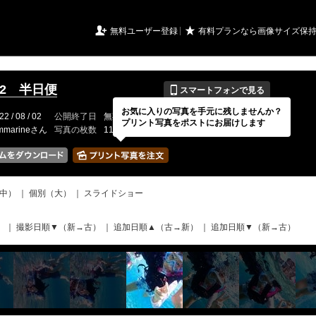
URIアルバム

★
無料ユーザー登録
有料プランなら画像サイズ保
📱
8.2 半日便
スマートフォンで見る
お気に入りの写真を手元に残しませんか？
22 / 08 / 02
公開終了日
無期限
イベントの期間
---
プリント写真をポストにお届けします
mmarineさん
写真の枚数
119 / 2000枚
中）
｜
個別（大）
｜
スライドショー
）
｜
撮影日順▼（新→古）
｜
追加日順▲（古→新）
｜
追加日順▼（新→古）