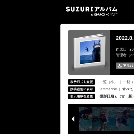
SUZ
2022.
作成日
20
管理者
ja
一覧（小）
｜
一覧（
jammarine
｜
すべて
撮影日順▲（古→新