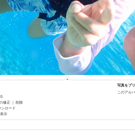
写真をプ
このアルバ
35
の修正
｜
削除
ウンロード
を表示