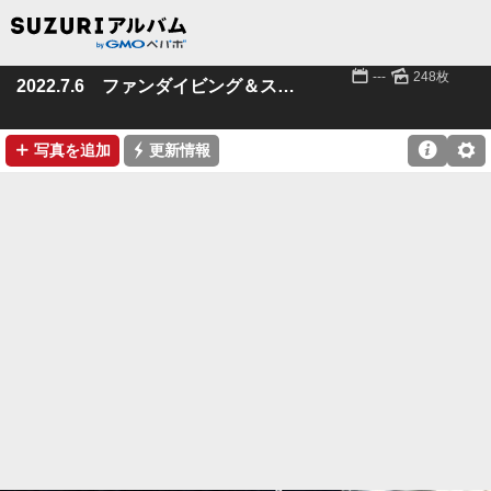
📅
🌄
---
248枚
2022.7.6 ファンダイビング＆スノーケル
➕
⚡

⚙
写真を追加
更新情報