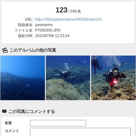
123
/ 248 枚
URL:
https://30d.jp/jammarine/3959/photo/134
投稿者名:
jammarine
ファイル名:
P7060350.JPG
撮影日時:
2022/07/06 12:23:24
🌄
このアルバムの他の写真

この写真にコメントする
名前
コメント