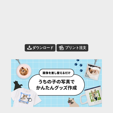
📥
🌄
ダウンロード
プリント注文