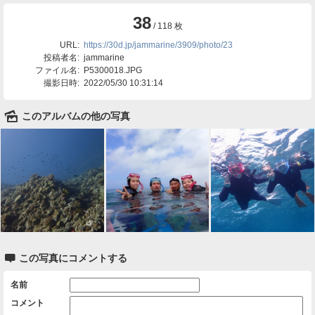
38
/ 118 枚
URL:
https://30d.jp/jammarine/3909/photo/23
投稿者名:
jammarine
ファイル名:
P5300018.JPG
撮影日時:
2022/05/30 10:31:14
🌄
このアルバムの他の写真

この写真にコメントする
名前
コメント