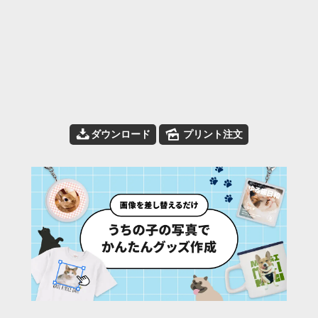
📥
🌄
ダウンロード
プリント注文