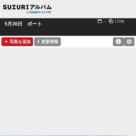
📅
🌄
---
118枚
5月30日 ボート
➕
⚡

⚙
写真を追加
更新情報