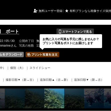
URIアルバム

★
無料ユーザー登録
有料プランなら画像サイズ保
📱
0日 ボート
スマートフォンで見る
お気に入りの写真を手元に残しませんか？
22 / 05 / 30
公開終了日
無期限
イベントの期間
---
プリント写真をポストにお届けします
mmarineさん
写真の枚数
118 / 2000枚
中）
｜
個別（大）
｜
スライドショー
）
｜
撮影日順▼（新→古）
｜
追加日順▲（古→新）
｜
追加日順▼（新→古）