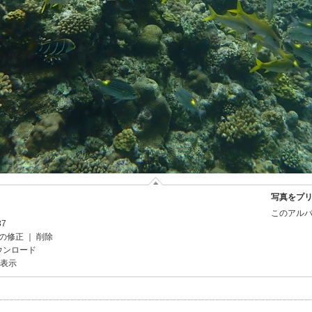
写真をプ
このアルバ
37
の修正
｜
削除
ウンロード
を表示