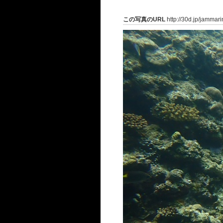
この写真のURL
http://30d.jp/jammar