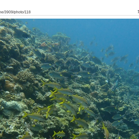
ine/3909/photo/118