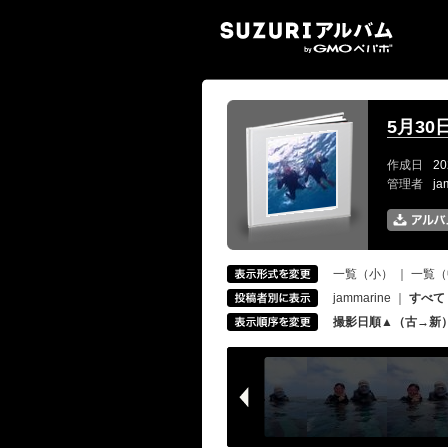
SUZ
5月3
作成日
20
管理者
ja
一覧（小）
｜
一覧（
jammarine
｜
すべて
撮影日順▲（古→新