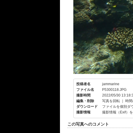
投稿者名
jammarine
ファイル名
P5300118.JPG
撮影時間
2022/05/30 13:18:
編集・削除
写真を回転
｜
時間
ダウンロード
ファイルを個別ダ
撮影情報
撮影情報（Exif）
この写真へのコメント