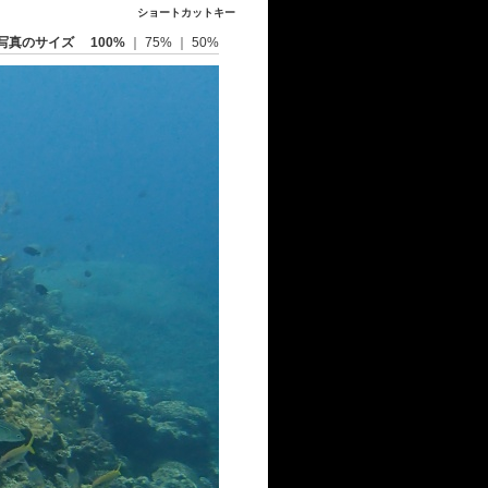
ショートカットキー
写真のサイズ
100%
｜
75%
｜
50%