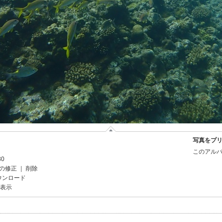
写真をプ
このアルバ
30
の修正
｜
削除
ウンロード
を表示