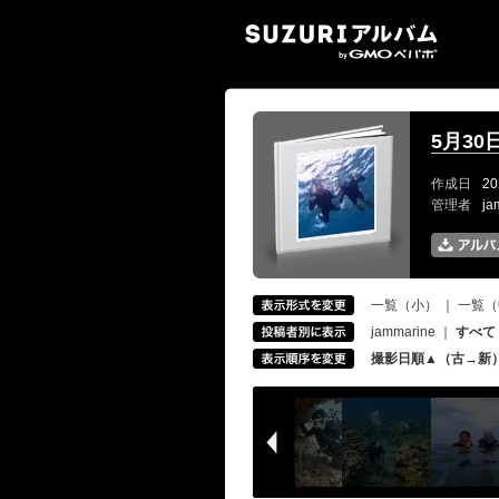
SUZ
5月3
作成日
20
管理者
ja
一覧（小）
｜
一覧（
jammarine
｜
すべて
撮影日順▲（古→新