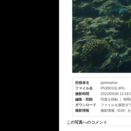
投稿者名
jammarine
ファイル名
P5300116.JPG
撮影時間
2022/05/30 13:18:
編集・削除
写真を回転
｜
時間
ダウンロード
ファイルを個別ダ
撮影情報
撮影情報（Exif）
この写真へのコメント