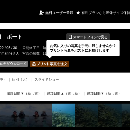
URIアルバム

★
無料ユーザー登録
有料プランなら画像サイズ保
📱
0日 ボート
スマートフォンで見る
お気に入りの写真を手元に残しませんか？
22 / 05 / 30
公開終了日
無期限
イベントの期間
---
プリント写真をポストにお届けします
mmarineさん
写真の枚数
118 / 2000枚
中）
｜
個別（大）
｜
スライドショー
）
｜
撮影日順▼（新→古）
｜
追加日順▲（古→新）
｜
追加日順▼（新→古）