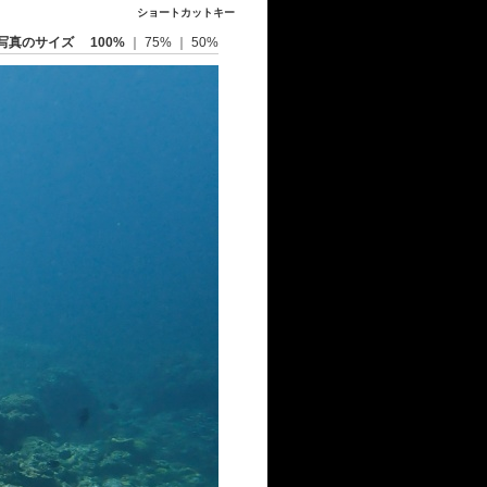
ショートカットキー
写真のサイズ
100%
｜
75%
｜
50%