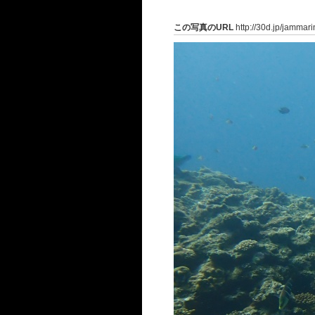
この写真のURL
http://30d.jp/jammar