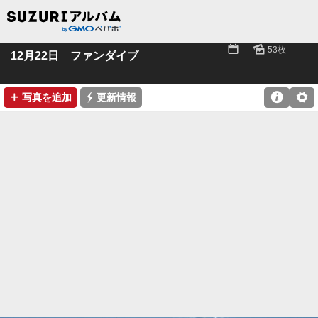
📅
🌄
---
53枚
12月22日 ファンダイブ
➕
⚡

⚙
写真を追加
更新情報