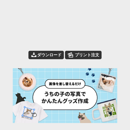
📥
🌄
ダウンロード
プリント注文