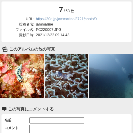
7
/ 53 枚
URL:
https://30d.jp/jammarine/3721/photo/9
投稿者名:
jammarine
ファイル名:
PC220007.JPG
撮影日時:
2021/12/22 09:14:43
🌄
このアルバムの他の写真

この写真にコメントする
名前
コメント