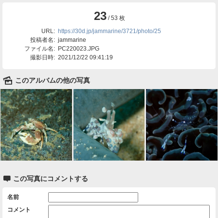
23
/ 53 枚
URL:
https://30d.jp/jammarine/3721/photo/25
投稿者名:
jammarine
ファイル名:
PC220023.JPG
撮影日時:
2021/12/22 09:41:19
🌄
このアルバムの他の写真

この写真にコメントする
名前
コメント