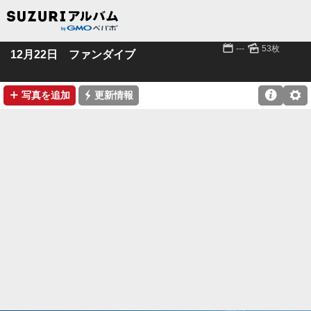
📅
🌄
---
53枚
12月22日 ファンダイブ
➕
⚡

⚙
写真を追加
更新情報