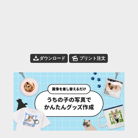
📥
🌄
ダウンロード
プリント注文