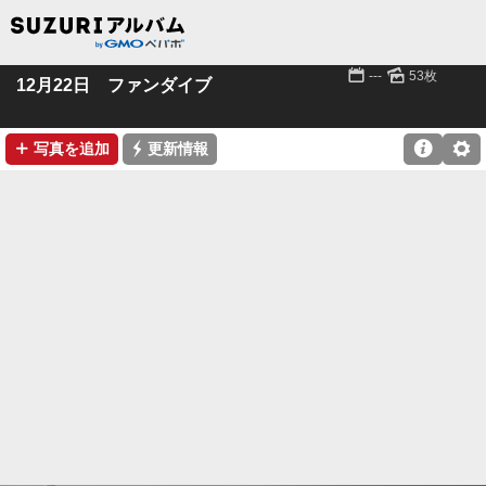
📅
🌄
---
53枚
12月22日 ファンダイブ
➕
⚡

⚙
写真を追加
更新情報