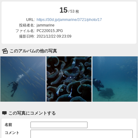
15
/ 53 枚
URL:
https://30d.jp/jammarine/3721/photo/17
投稿者名:
jammarine
ファイル名:
PC220015.JPG
撮影日時:
2021/12/22 09:23:09
🌄
このアルバムの他の写真

この写真にコメントする
名前
コメント