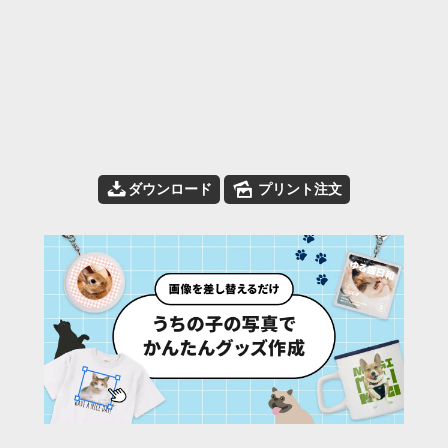
📥
🌄
ダウンロード
プリント注文