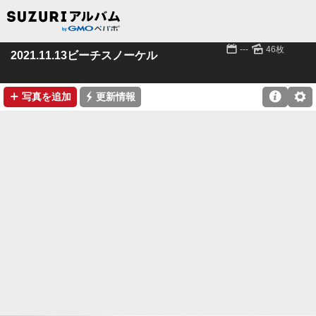
📅
🌄
---
46枚
2021.11.13ビーチスノーケル
➕
⚡

⚙
写真を追加
更新情報