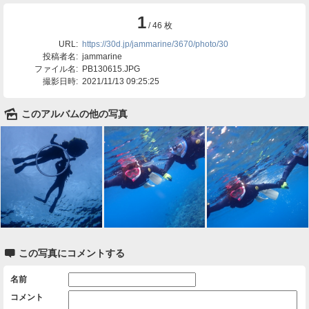
1
/ 46 枚
URL:
https://30d.jp/jammarine/3670/photo/30
投稿者名:
jammarine
ファイル名:
PB130615.JPG
撮影日時:
2021/11/13 09:25:25
🌄
このアルバムの他の写真

この写真にコメントする
名前
コメント