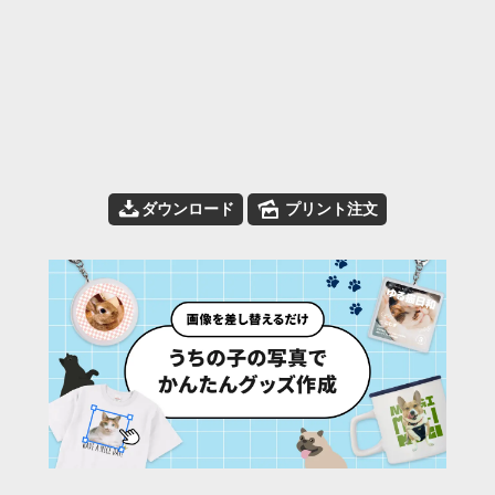
📥
🌄
ダウンロード
プリント注文