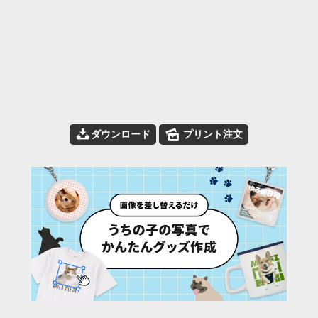
📥
🌄
ダウンロード
プリント注文