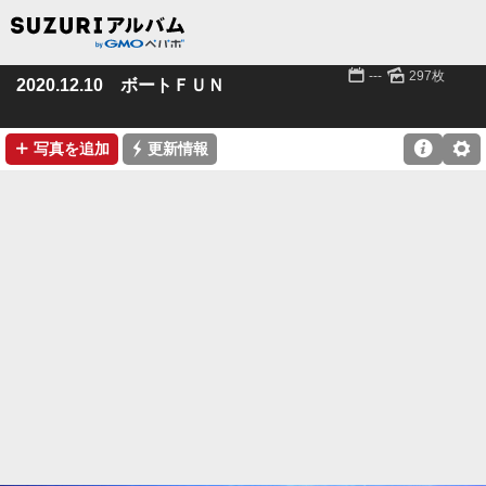
📅
🌄
---
297枚
2020.12.10 ボートＦＵＮ
➕
⚡

⚙
写真を追加
更新情報