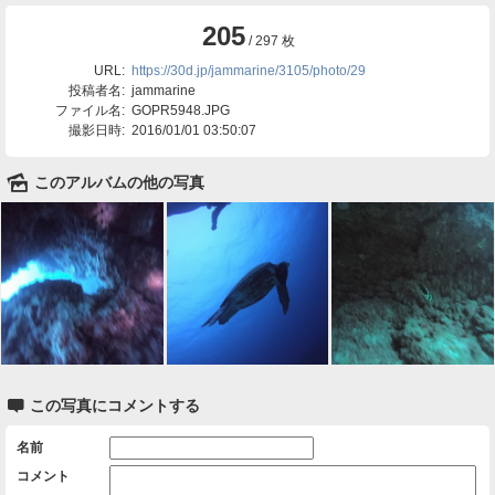
205
/ 297 枚
URL:
https://30d.jp/jammarine/3105/photo/29
投稿者名:
jammarine
ファイル名:
GOPR5948.JPG
撮影日時:
2016/01/01 03:50:07
🌄
このアルバムの他の写真

この写真にコメントする
名前
コメント