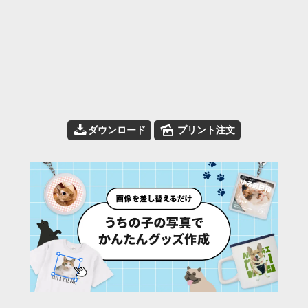
📥
🌄
ダウンロード
プリント注文