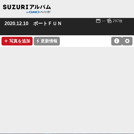
📅
🌄
---
297枚
2020.12.10 ボートＦＵＮ
➕
⚡

⚙
写真を追加
更新情報