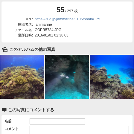
55
/ 297 枚
URL:
https://30d.jp/jammarine/3105/photo/175
投稿者名:
jammarine
ファイル名:
GOPR5784.JPG
撮影日時:
2016/01/01 02:38:03
🌄
このアルバムの他の写真

この写真にコメントする
名前
コメント