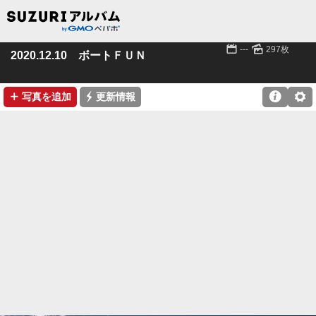
📅
🌄
---
297枚
2020.12.10 ボートＦＵＮ
➕
⚡

⚙
写真を追加
更新情報