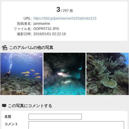
3
/ 297 枚
URL:
https://30d.jp/jammarine/3105/photo/123
投稿者名:
jammarine
ファイル名:
GOPR5732.JPG
撮影日時:
2016/01/01 02:22:16
🌄
このアルバムの他の写真

この写真にコメントする
名前
コメント