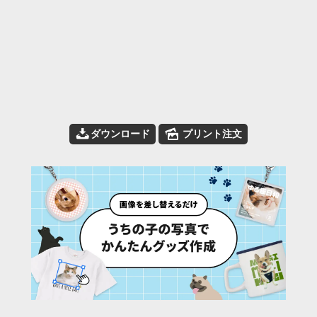
📥
🌄
ダウンロード
プリント注文