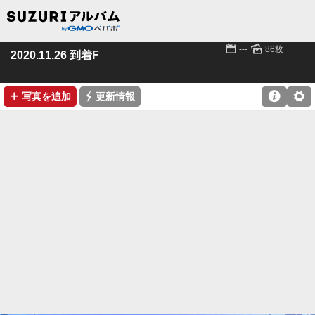
📅
🌄
---
86枚
2020.11.26 到着F
➕
⚡

⚙
写真を追加
更新情報