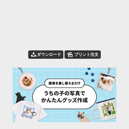
📥
🌄
ダウンロード
プリント注文