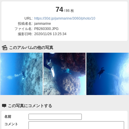
74
/ 86 枚
URL:
https://30d.jp/jammarine/3060/photo/10
投稿者名:
jammarine
ファイル名:
PB260300.JPG
撮影日時:
2020/11/26 13:25:34
🌄
このアルバムの他の写真

この写真にコメントする
名前
コメント