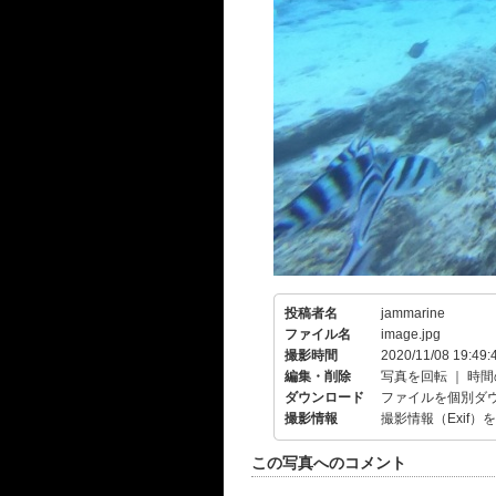
投稿者名
jammarine
ファイル名
image.jpg
撮影時間
2020/11/08 19:49:
編集・削除
写真を回転
｜
時間
ダウンロード
ファイルを個別ダ
撮影情報
撮影情報（Exif）
この写真へのコメント