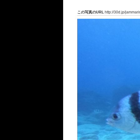
この写真のURL
http://30d.jp/jammar