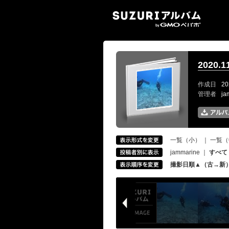
SUZ
2020
作成日
20
管理者
ja
一覧（小）
｜
一覧（
jammarine
｜
すべて
撮影日順▲（古→新