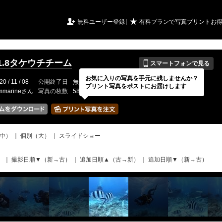
URIアルバム

★
無料ユーザー登録
有料プランで写真プリントお
📱
.11.8タケウチチーム
スマートフォンで見る
お気に入りの写真を手元に残しませんか？
20 / 11 / 08
公開終了日
無期限
イベントの期間
---
プリント写真をポストにお届けします
mmarineさん
写真の枚数
58 / 2000枚
中）
｜
個別（大）
｜
スライドショー
）
｜
撮影日順▼（新→古）
｜
追加日順▲（古→新）
｜
追加日順▼（新→古）