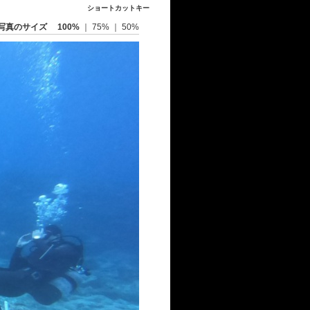
ショートカットキー
写真のサイズ
100%
｜
75%
｜
50%