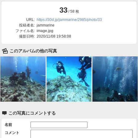
33
/ 58 枚
URL:
https://30d.jp/jammarine/2985/photo/33
投稿者名:
jammarine
ファイル名:
image.jpg
撮影日時:
2020/11/08 19:58:08
🌄
このアルバムの他の写真

この写真にコメントする
名前
コメント