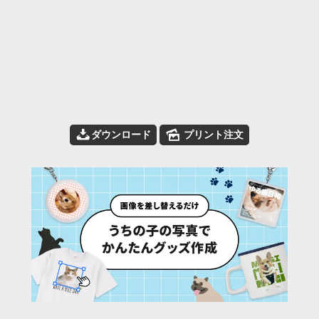
📥
🌄
ダウンロード
プリント注文