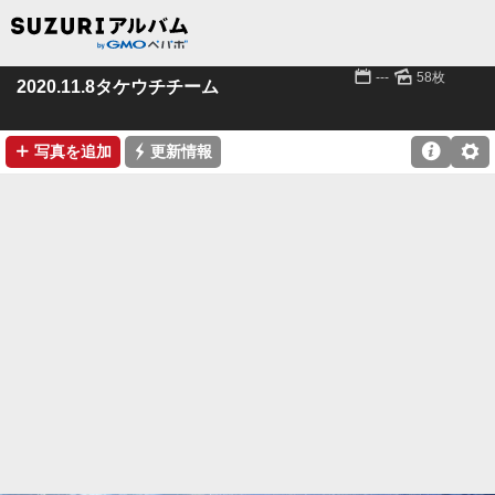
📅
🌄
---
58枚
2020.11.8タケウチチーム
➕
⚡

⚙
写真を追加
更新情報