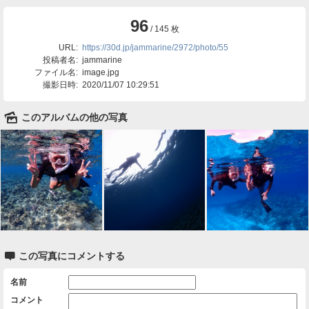
96
/ 145 枚
URL:
https://30d.jp/jammarine/2972/photo/55
投稿者名:
jammarine
ファイル名:
image.jpg
撮影日時:
2020/11/07 10:29:51
🌄
このアルバムの他の写真

この写真にコメントする
名前
コメント