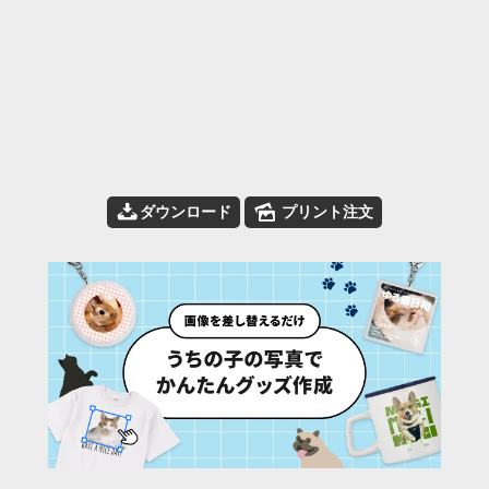
📥
🌄
ダウンロード
プリント注文