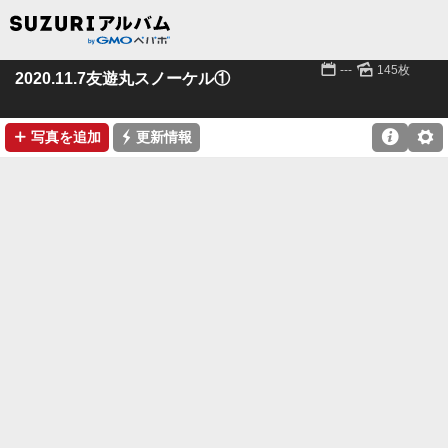
📅
🌄
---
145枚
2020.11.7友遊丸スノーケル①
➕
⚡

⚙
写真を追加
更新情報