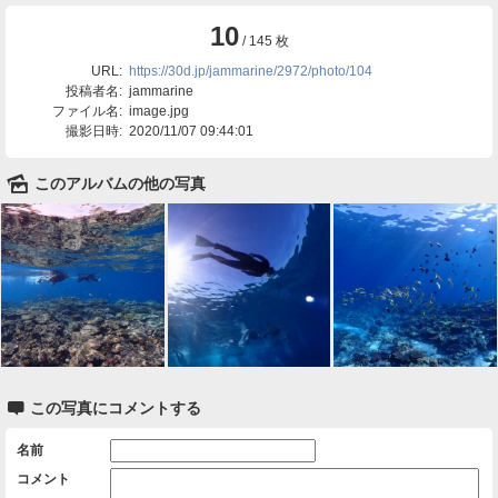
10
/ 145 枚
URL:
https://30d.jp/jammarine/2972/photo/104
投稿者名:
jammarine
ファイル名:
image.jpg
撮影日時:
2020/11/07 09:44:01
🌄
このアルバムの他の写真

この写真にコメントする
名前
コメント