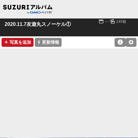
📅
🌄
---
145枚
2020.11.7友遊丸スノーケル①
➕
⚡

⚙
写真を追加
更新情報