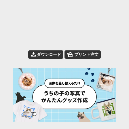
📥
🌄
ダウンロード
プリント注文