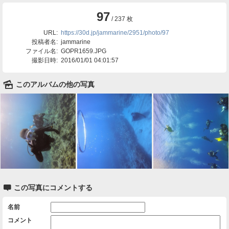
97
/ 237 枚
URL:
https://30d.jp/jammarine/2951/photo/97
投稿者名:
jammarine
ファイル名:
GOPR1659.JPG
撮影日時:
2016/01/01 04:01:57
🌄
このアルバムの他の写真

この写真にコメントする
名前
コメント