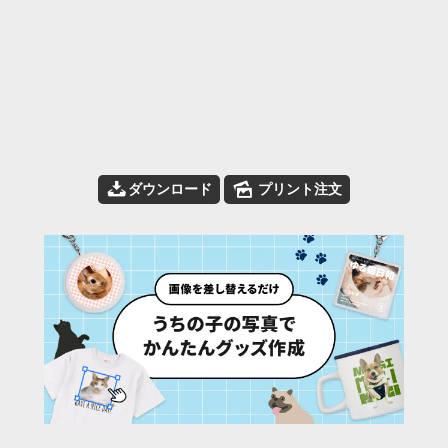
📥
🌄
ダウンロード
プリント注文