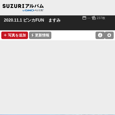
📅
🌄
---
237枚
2020.11.1 ピンカFUN ますみ
➕
⚡

⚙
写真を追加
更新情報