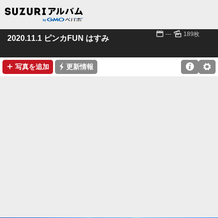
📅
🌄
---
189枚
2020.11.1 ピンカFUN はすみ
➕
⚡

⚙
写真を追加
更新情報