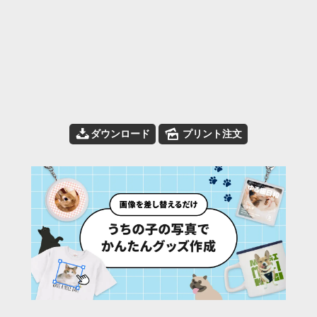
📥
🌄
ダウンロード
プリント注文