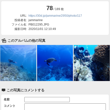
78
/ 189 枚
URL:
https://30d.jp/jammarine/2950/photo/117
投稿者名:
jammarine
ファイル名:
PB012295.JPG
撮影日時:
2020/11/01 12:10:49
🌄
このアルバムの他の写真

この写真にコメントする
名前
コメント