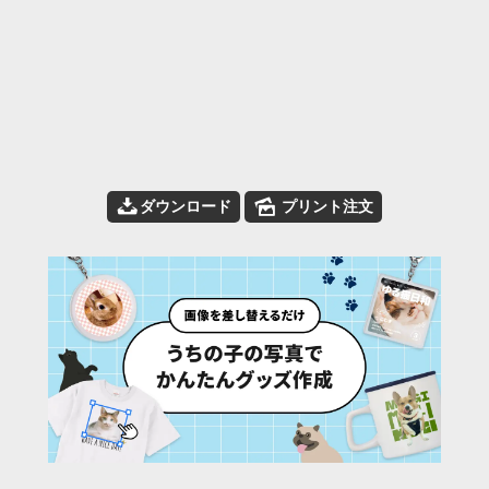
📥
🌄
ダウンロード
プリント注文