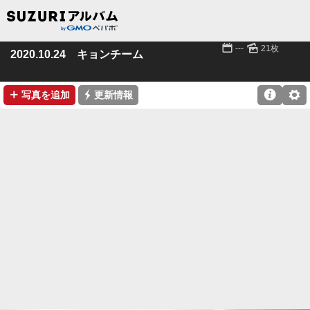
📅
🌄
---
21枚
2020.10.24 キョンチーム
➕
⚡

⚙
写真を追加
更新情報