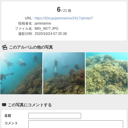
6
/ 21 枚
URL:
https://30d.jp/jammarine/2917/photo/7
投稿者名:
jammarine
ファイル名:
IMG_4877.JPG
撮影日時:
2020/10/24 07:35:38
🌄
このアルバムの他の写真

この写真にコメントする
名前
コメント