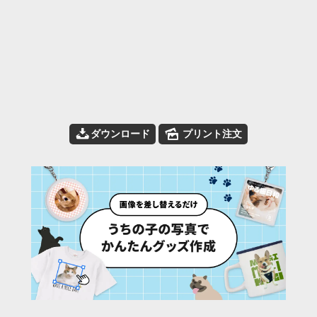
📥
🌄
ダウンロード
プリント注文