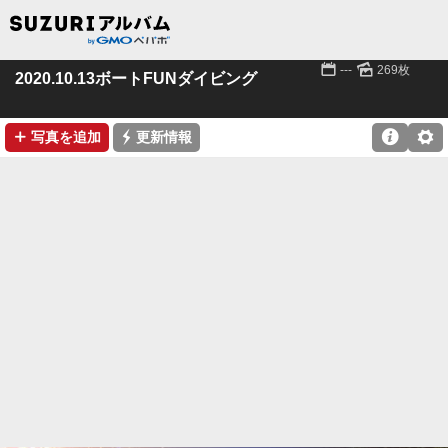
📅
🌄
---
269枚
2020.10.13ボートFUNダイビング
➕
⚡

⚙
写真を追加
更新情報