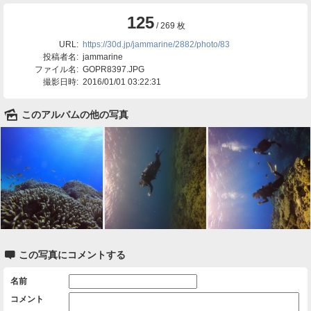
125
/ 269 枚
URL:
https://30d.jp/jammarine/2882/photo/83
投稿者名:
jammarine
ファイル名:
GOPR8397.JPG
撮影日時:
2016/01/01 03:22:31
🌄
このアルバムの他の写真

この写真にコメントする
名前
コメント